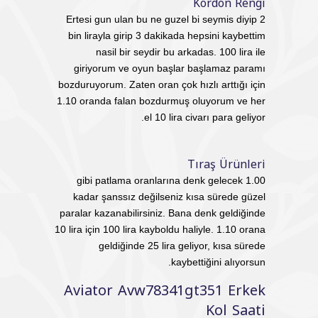
Kordon Rengi
Ertesi gun ulan bu ne guzel bi seymis diyip 2
bin lirayla girip 3 dakikada hepsini kaybettim
nasil bir seydir bu arkadas. 100 lira ile
giriyorum ve oyun başlar başlamaz paramı
bozduruyorum. Zaten oran çok hızlı arttığı için
1.10 oranda falan bozdurmuş oluyorum ve her
el 10 lira civarı para geliyor.
Tıraş Ürünleri
1.00 gibi patlama oranlarına denk gelecek
kadar şanssız değilseniz kısa sürede güzel
paralar kazanabilirsiniz. Bana denk geldiğinde
10 lira için 100 lira kayboldu haliyle. 1.10 orana
geldiğinde 25 lira geliyor, kısa sürede
kaybettiğini alıyorsun.
Aviator Avw78341gt351 Erkek
Kol Saati