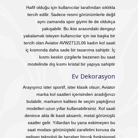
Hafif olduğu için kullanıcılar tarafından sıklıkla
tercih edilir. Sadece resmi görünümlerle değil
aynı zamanda spor giyimi ile de oldukça
yakışabilir. Bu ikisi arasındaki dengeyi
yakalamak isteyen kullanıcılar için ise başka bir
tercih olan Aviator AVW2712L06 kadın kol saati
iç kısmında daha sade bir tasarıma sahiptir. İç
kısmı keskin çizgilerle bezenen bu saat
modelinde dış kısmı kristal bir yapıya sahiptir.
Ev Dekorasyon
Arayışınız ister sportif, ister klasik olsun; Aviator
marka kol saatleri içerisinden aradığınızı
bulabilir, markanın kalitesi ile seçim yaptığınız
modelleri uzun yıllar kullanabilirsiniz. Kol saati
denince akla ilk basit aksamlı, metal görünüşlü
saatler gelir. Yıllardan bu yana eskimeyen bu
saat modası görünüşteki zarafetini korusa da
gelişen teknoloji ile beraber birçok fonksiyonel