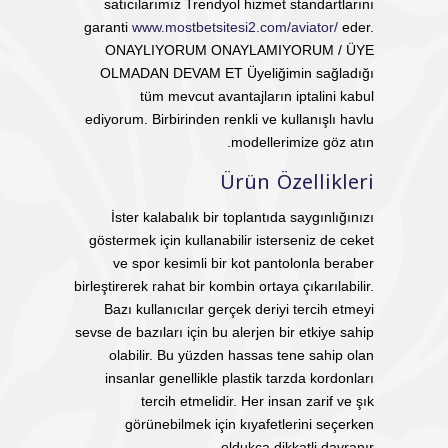
satıcılarımız Trendyol hizmet standartlarını
garanti
www.mostbetsitesi2.com/aviator/
eder.
ONAYLIYORUM ONAYLAMIYORUM / ÜYE
OLMADAN DEVAM ET Üyeliğimin sağladığı
tüm mevcut avantajların iptalini kabul
ediyorum. Birbirinden renkli ve kullanışlı havlu
modellerimize göz atın.
Ürün Özellikleri
İster kalabalık bir toplantıda saygınlığınızı
göstermek için kullanabilir isterseniz de ceket
ve spor kesimli bir kot pantolonla beraber
birleştirerek rahat bir kombin ortaya çıkarılabilir.
Bazı kullanıcılar gerçek deriyi tercih etmeyi
sevse de bazıları için bu alerjen bir etkiye sahip
olabilir. Bu yüzden hassas tene sahip olan
insanlar genellikle plastik tarzda kordonları
tercih etmelidir. Her insan zarif ve şık
görünebilmek için kıyafetlerini seçerken
oldukça dikkatli davranır.