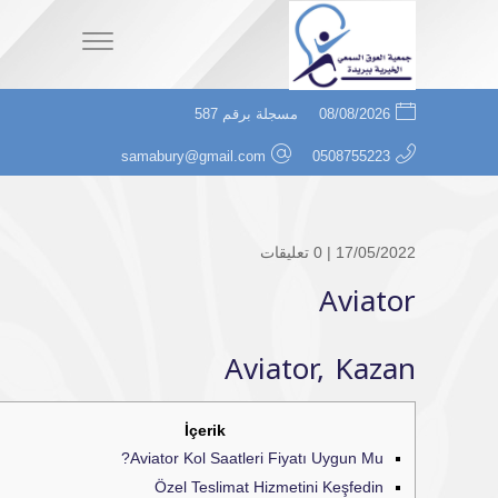
08/08/2026
مسجلة برقم 587
samabury@gmail.com
0508755223
17/05/2022 |
0 تعليقات
Aviator
Aviator, Kazan
İçerik
Aviator Kol Saatleri Fiyatı Uygun Mu?
Özel Teslimat Hizmetini Keşfedin