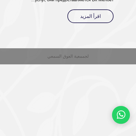
اقرأ المزيد
لجممعية العوق السمعي