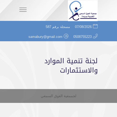
07/08/2026
مسجلة برقم 587
samabury@gmail.com
0508755223
لجنة تنمية الموارد
والاستثمارات
لجممعية العوق السمعي