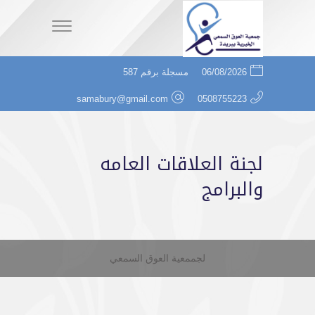
06/08/2026
مسجلة برقم 587
samabury@gmail.com
0508755223
لجنة العلاقات العامه
والبرامج
لجممعية العوق السمعي