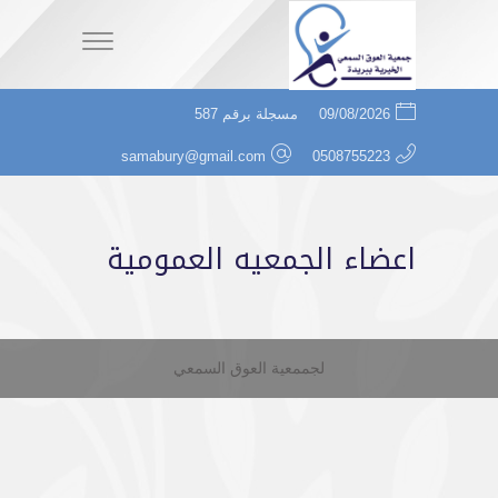
09/08/2026
مسجلة برقم 587
samabury@gmail.com
0508755223
اعضاء الجمعيه العمومية
لجممعية العوق السمعي